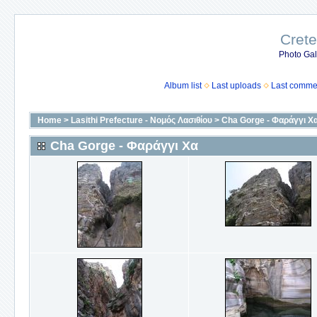
Crete
Photo Gall
Album list
Last uploads
Last comme
Home
>
Lasithi Prefecture - Νομός Λασιθίου
>
Cha Gorge - Φαράγγι Χ
Cha Gorge - Φαράγγι Χα