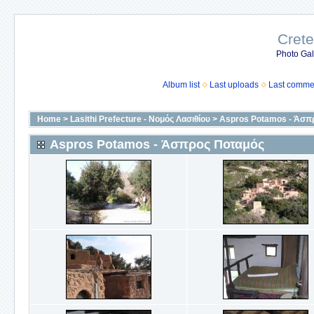
Crete
Photo Gall
Album list
Last uploads
Last comme
Home
>
Lasithi Prefecture - Νομός Λασιθίου
>
Aspros Potamos - Άσπ
Aspros Potamos - Άσπρος Ποταμός