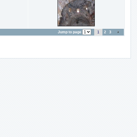
Jump to page
1
2
3