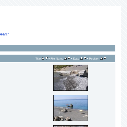
Search
•
•
•
Title
File Name
Date
Position